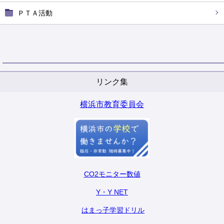
ＰＴＡ活動
リンク集
横浜市教育委員会
CO2モニター数値
Y・Y NET
はまっ子学習ドリル