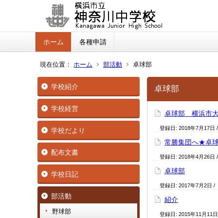
ホーム
各種申請
現在位置：
ホーム
部活動
卓球部
学校紹介
卓球部
学校経営
卓球部 横浜市
登録日:
2018年7月17日
学校だより
常勝集団へ★卓
配布文書
登録日:
2018年4月26日
卓球部
学校日記
登録日:
2017年7月2日
/
部活動
紹介
野球部
登録日:
2015年11月11日