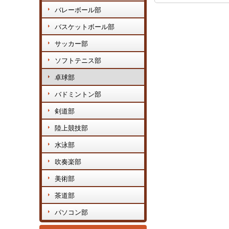
バレーボール部
バスケットボール部
サッカー部
ソフトテニス部
卓球部
バドミントン部
剣道部
陸上競技部
水泳部
吹奏楽部
美術部
茶道部
パソコン部