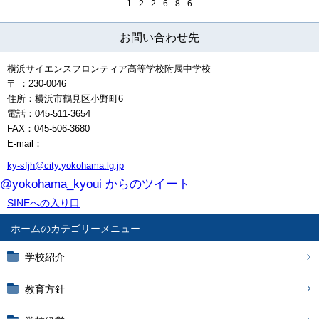
1
2
2
6
8
6
お問い合わせ先
横浜サイエンスフロンティア高等学校附属中学校
〒 ：230-0046
住所：横浜市鶴見区小野町6
電話：045-511-3654
FAX：045-506-3680
E-mail：
ky-sfjh@city.yokohama.lg.jp
@yokohama_kyoui からのツイート
SINEへの入り口
ホーム
学校紹介
教育方針