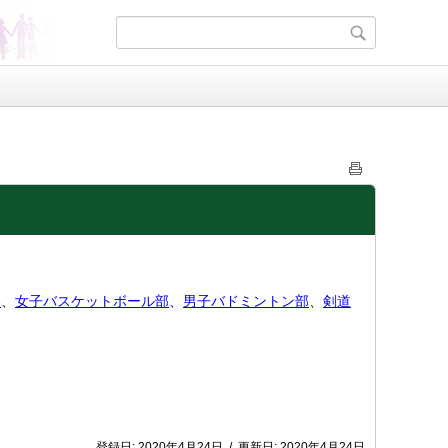
部
、
女子バスケットボール部
、
男子バドミントン部
、
剣道
登録日:
2020年4月24日
/
更新日:
2020年4月24日