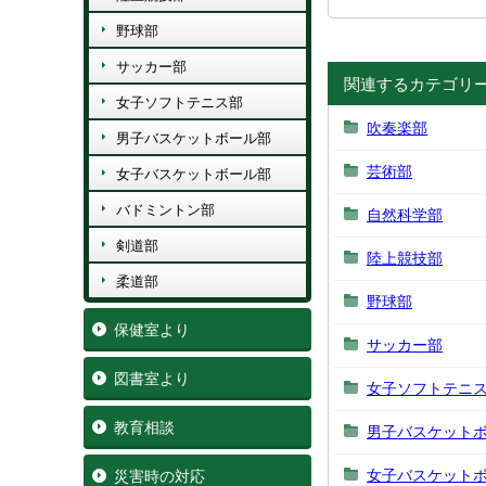
野球部
サッカー部
関連するカテゴリ
女子ソフトテニス部
吹奏楽部
男子バスケットボール部
芸術部
女子バスケットボール部
バドミントン部
自然科学部
剣道部
陸上競技部
柔道部
野球部
保健室より
サッカー部
図書室より
女子ソフトテニ
教育相談
男子バスケット
女子バスケット
災害時の対応