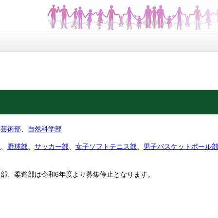
、
芸術部
、
自然科学部
部
、
野球部
、
サッカー部
、
女子ソフトテニス部
、
男子バスケットボール
部、柔道部は令和6年度より募集停止となります。