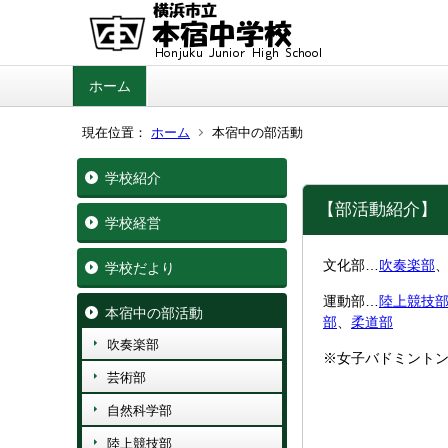
ホーム
現在位置：
ホーム
本宿中の部活動
学校紹介
【部活動紹介】
学校経営
文化部…
吹奏楽部
学校だより
運動部…
陸上競技
本宿中の部活動
部
、
柔道部
吹奏楽部
※女子バドミントン
芸術部
自然科学部
陸上競技部