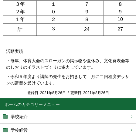
３年
１
７
８
２年
０
９
９
１年
２
８
10
３
計
24
27
活動実績
・毎年、体育大会のスローガンの掲示物や夏休み、文化発表会等
のしおりのイラストづくりに協力しています。
・令和５年度より講師の先生をお招きして、月に二回程度デッサ
ンの講習を受けています。
登録日:
2021年8月26日
/
更新日:
2021年8月26日
ホーム
学校紹介
学校経営