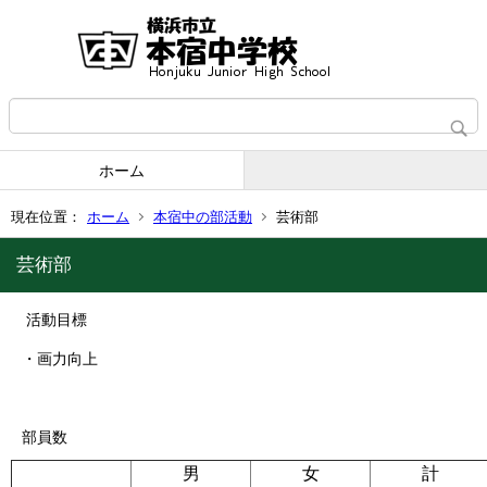
ホーム
現在位置：
ホーム
本宿中の部活動
芸術部
芸術部
活動目標
・画力向上
部員数
男
女
計