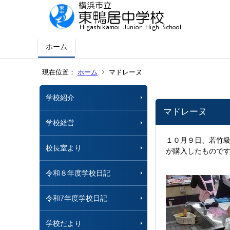
ホーム
現在位置：
ホーム
マドレーヌ
学校紹介
マドレーヌ
学校経営
１０月９日、若竹
校長室より
が購入したもので
令和８年度学校日記
令和7年度学校日記
学校だより