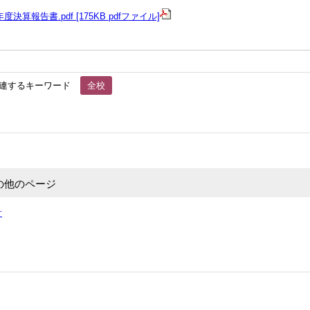
度決算報告書.pdf [175KB pdfファイル]
連するキーワード
全校
の他のページ
針