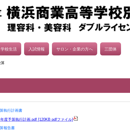
学校生活
入試情報
サロン・企業の方へ
三団体
決算
予算執行計画書
度予算執行計画.pdf [120KB pdfファイル]
決算報告書