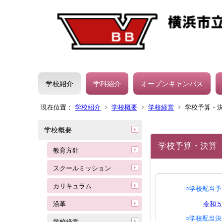
学校紹介
学科紹介
オープンキャンパス
現在位置：
学校紹介
学校概要
学校経営
学校予算・
学校概要
学校予算・決算
教育方針
スクールミッション
カリキュラム
○学校配当
沿革
令和５年
○学校配当
学校経営