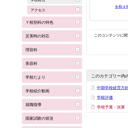
令和４年
アクセス
Ｙ校別科の特色
このコンテンツに関
災害時の対応
理容科
美容科
このカテゴリー内
学校だより
中期学校経営方
学校紹介動画
学校評価
就職指導
学校予算・決算
国家試験の状況