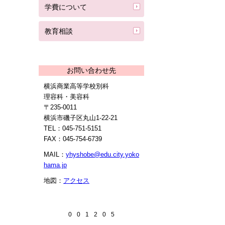
学費について
教育相談
お問い合わせ先
横浜商業高等学校別科
理容科・美容科
〒235-0011
横浜市磯子区丸山1-22-21
TEL：045-751-5151
FAX：045-754-6739
MAIL：
yhyshobe@edu.city.yoko
hama.jp
地図：
アクセス
0
0
1
2
0
5