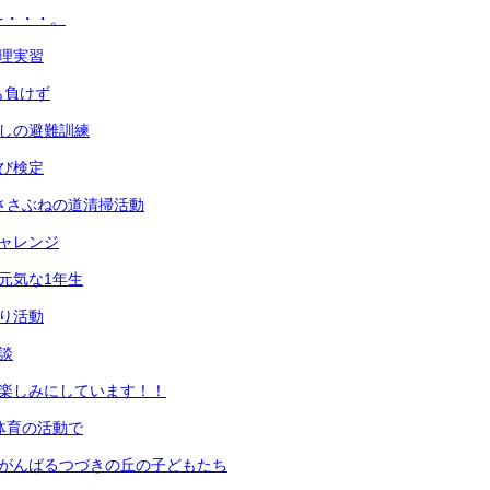
を・・・。
調理実習
も負けず
なしの避難訓練
とび検定
生ささぶねの道清掃活動
チャレンジ
も元気な1年生
わり活動
談
も楽しみにしています！！
生体育の活動で
もがんばるつづきの丘の子どもたち