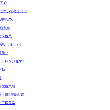
の下で
いについて考えよう
生調理実習
初め大会
出前授業
みが明けました。
縄作り
縄チャレンジ低学年
活動
週
点研究授業研
・５・6組演劇鑑賞
年生工場見学