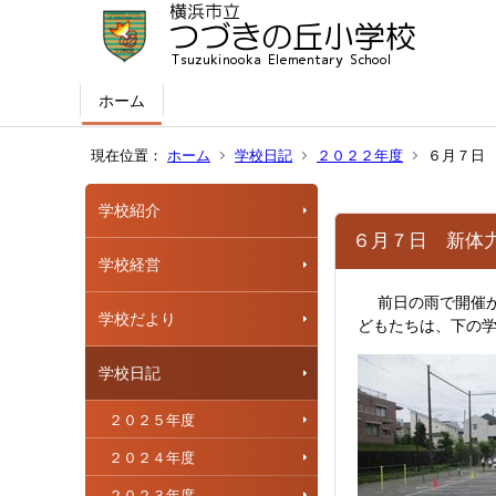
ホーム
現在位置：
ホーム
学校日記
２０２２年度
６月７日
学校紹介
６月７日 新体
学校経営
前日の雨で開催が
学校だより
どもたちは、下の
学校日記
２０２５年度
２０２４年度
２０２３年度