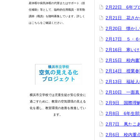
産休暇や病気休暇の代替またはサポート（担
2月22日 6年
任補助）等として、臨時的任用職員・非常勤
講師（職員）を随時募集しています。詳しく
2月21日 花さ
はこちらをご確認ください。
2月20日 懐か
2月17日 ５・
2月16日 寒い
2月15日 校内
2月14日 授業参
2月13日 福祉
2月10日 一面
横浜市立学校では児童生徒が安心安全に
過ごすために、教室の空気環境の見える
2月9日 国際理
化を通し、教室環境の改善を推進してい
2月8日 6年生
ます。
2月7日 凧たこ
2月6日 校内重