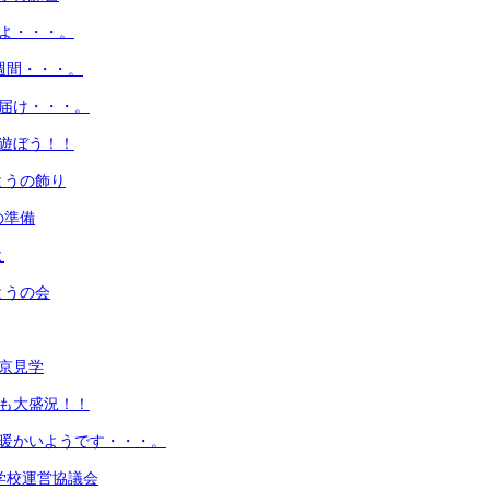
いよ・・・。
2週間・・・。
よ届け・・・。
と遊ぼう！！
とうの飾り
の準備
よ
とうの会
東京見学
後も大盛況！！
は暖かいようです・・・。
回学校運営協議会