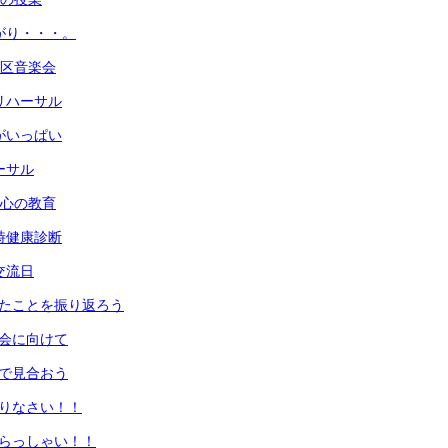
上がり・・・。
生区音楽会
終リハーサル
花がいっぱい
ーサル
 心の教育
学時健康診断
交流日
したことを振り返ろう
楽会に向けて
なで見合おう
えりなさい！！
てらっしゃい！！