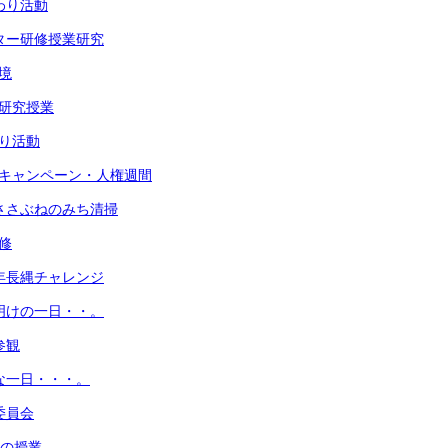
わり活動
ンター研修授業研究
境
斉研究授業
わり活動
めキャンペーン・人権週間
生ささぶねのみち清掃
修
学年長縄チャレンジ
休明けの一日・・。
参観
かな一日・・・。
委員会
命の授業