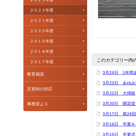
２０２２年度
２０２１年度
２０２０年度
２０１９年度
２０１８年度
このカテゴリー内
２０１７年度
3月24日 1年
教育相談
3月23日 あゆ
災害時の対応
3月22日 大掃除
3月20日 開花
事務室より
3月17日 第2
3月16日 卒業
3月15日 卒業