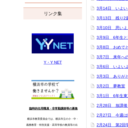
3月14日 いよ
リンク集
3月13日 残り
3月10日 思い
3月9日 6年生
3月8日 おめで
3月7日 来年へ
Y・Y NET
3月6日 いよい
3月3日 ありが
3月2日 夢教室
3月1日 6年生
2月28日 放課
臨時的任用職員・非常勤講師等の募集
2月27日 今週
横浜市教育委員会では、横浜市立の小・中・
2月24日 第2
義務教育・特別支援・高等学校の教員等の出