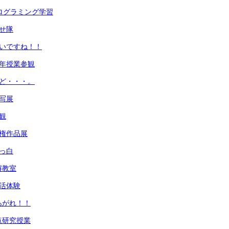
プログラミング学習
かせ隊
しいですね！！
６年授業参観
けど・・・。
書写展
観
人権作品展
真っ白
解教室
部活体験
あがれ！！
点研究授業