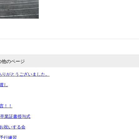
の他のページ
間ありがとうございました。
み渡し
宣言！！
4回卒業証書授与式
をお祝いする会
式予行練習