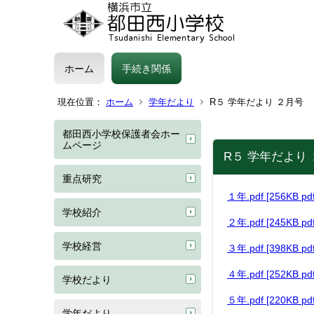
ホーム
手続き関係
現在位置：
ホーム
学年だより
R５ 学年だより ２月号
都田西小学校保護者会ホー
ムページ
R５ 学年だより
重点研究
１年.pdf [256KB 
学校紹介
２年.pdf [245KB 
学校経営
３年.pdf [398KB 
４年.pdf [252KB 
学校だより
５年.pdf [220KB 
学年だより