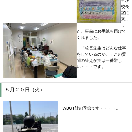
生が
校長
室に
来ま
し
た。事前にお手紙も届けて
くれました。
「校長先生はどんな仕事
をしているのか。」この質
問の答えが実は一番難し
い・・・です。
５月２０日（火）
WBGT計の季節です・・・・。