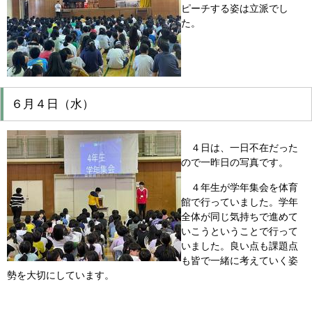
ピーチする姿は立派でし
た。
６月４日（水）
４日は、一日不在だった
ので一昨日の写真です。
４年生が学年集会を体育
館で行っていました。学年
全体が同じ気持ちで進めて
いこうということで行って
いました。良い点も課題点
も皆で一緒に考えていく姿
勢を大切にしています。