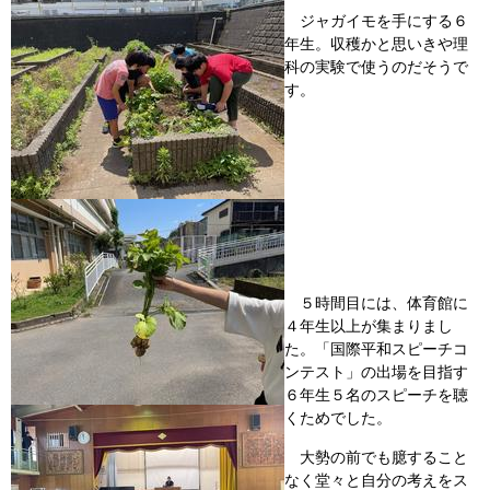
ジャガイモを手にする６
年生。収穫かと思いきや理
科の実験で使うのだそうで
す。
５時間目には、体育館に
４年生以上が集まりまし
た。「国際平和スピーチコ
ンテスト」の出場を目指す
６年生５名のスピーチを聴
くためでした。
大勢の前でも臆すること
なく堂々と自分の考えをス