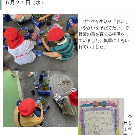
５月２１日（水）
２年生が生活科「おいし
いやさいをそだてたい」で
野菜の苗を育てる準備をし
ていました。慎重に土をい
れていました。
今
日も
１年