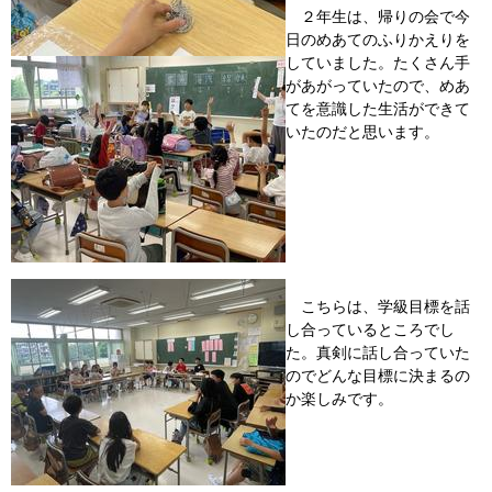
２年生は、帰りの会で今
日のめあてのふりかえりを
していました。たくさん手
があがっていたので、めあ
てを意識した生活ができて
いたのだと思います。
こちらは、学級目標を話
し合っているところでし
た。真剣に話し合っていた
のでどんな目標に決まるの
か楽しみです。