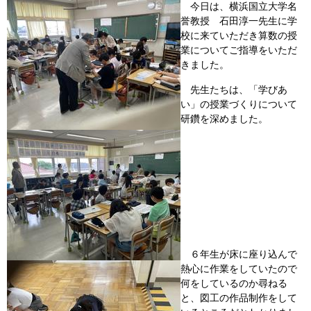
今日は、横浜国立大学名
誉教授 石田淳一先生に学
校に来ていただき算数の授
業についてご指導をいただ
きました。
先生たちは、「学びあ
い」の授業づくりについて
研鑽を深めました。
６年生が床に座り込んで
熱心に作業をしていたので
何をしているのか尋ねる
と、図工の作品制作をして