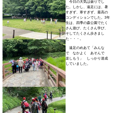
今日の天気は曇りでし
た。しかし、遠足には、暑
すぎず、寒すぎず、最高の
コンディションでした。3年
生は、四季の森公園でたく
さん遊び、たくさん学び、
そしてたくさん歩きまし
た・・・。
遠足のめあて「みんな
で なかよく あそんで
楽しもう」 しっかり達成
していました。