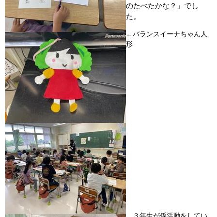
のたべたかな？」でし
た。
←バランスイーナちゃん人
形
３年生が係活動をしてい