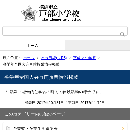
ホーム
現在位置：
ホーム
とべ日記(～R5)
平成２９年度
各学年全国大会直前授業情報掲載
各学年全国大会直前授業情報掲載
生活科・総合的な学習の時間の体験活動の様子です。
登録日:
2017年10月24日
/
更新日:
2017年11月6日
このカテゴリー内の他のページ
卒業式・卒業生を送る会