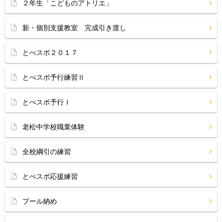
２年生「こどものアトリエ」
新・個別支援教室 完成引き渡し
とべスポ２０１７
とべスポ予行練習Ⅱ
とべスポ予行Ⅰ
老松中学校職業体験
全校綱引の練習
とべスポ応援練習
プール納め