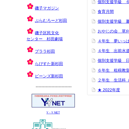
個別支援学級 
磯子マガジン
食育月間
ぷらむろーど杉田
個別支援学級 
おやじの会 草
磯子区民文化
センター 杉田劇場
４年生 夢いっ
４年生 出前水
プララ杉田
個別支援学級 
らびすた新杉田
６年生 租税教
ビーンズ新杉田
２年生 生活科
-------------------------
★ 2022年度
Y・Y NET