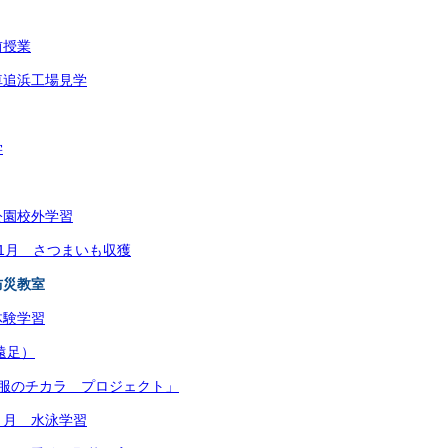
前授業
車追浜工場見学
学
公園校外学習
1月 さつまいも収獲
防災教室
体験学習
遠足）
、服のチカラ プロジェクト」
７月 水泳学習