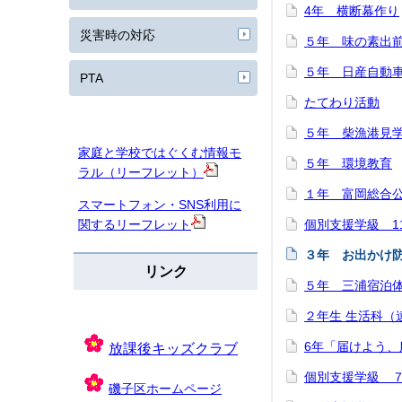
4年 横断幕作り
災害時の対応
５年 味の素出
５年 日産自動
PTA
たてわり活動
５年 柴漁港見
家庭と学校ではぐくむ情報モ
５年 環境教育
ラル（リーフレット）
１年 富岡総合
スマートフォン・SNS利用に
関するリーフレット
個別支援学級 1
３年 お出かけ
リンク
５年 三浦宿泊
２年生 生活科（
6年「届けよう
放課後キッズクラブ
個別支援学級 
磯子区ホームページ