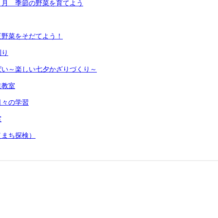
６月 季節の野菜を育てよう
夏野菜をそだてよう！
刈り
ぱい～楽しい七夕かざりづくり～
道教室
日々の学習
室
（まち探検）