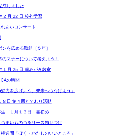
完成しました
2 月 22 日 校外学習
ふれあいコンサート
樹
ボンを広める取組［５年］
事のマナーについて考えよう！
1 月 25 日 歯みがき教室
ICAの時間
の魅力を広げよう、未来へつなげよう」
１８日 第４回たてわり活動
年生 １月１３日 書初め
さつまいものつるリース飾りつけ
人権週間「ぼく・わたしのいいところ」