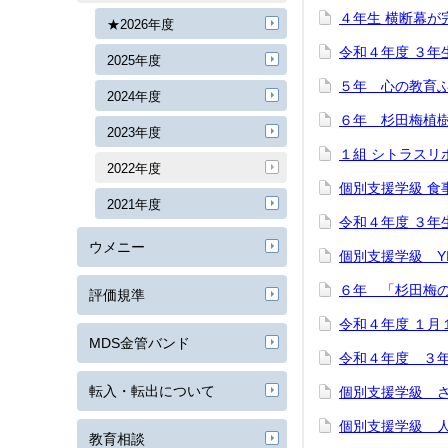
４年生 横断幕が
★2026年度
令和４年度 ３年生 
2025年度
５年 心の教育
2024年度
６年 杉田梅植
2023年度
１組 シトラスリ
2022年度
個別支援学級 食
2021年度
令和４年度 ３年生 
ウメニー
個別支援学級 Y
６年 「杉田梅
評価規準
令和４年度 １月
MDS金管バンド
令和４年度 ３
転入・転出について
個別支援学級 
個別支援学級 
教育相談