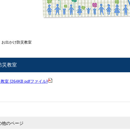
 お出かけ防災教室
防災教室
 [264KB pdfファイル]
の他のページ