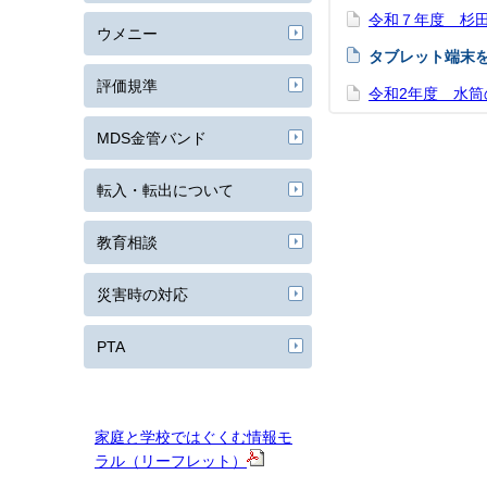
令和７年度 杉
ウメニー
タブレット端末
評価規準
令和2年度 水筒
MDS金管バンド
転入・転出について
教育相談
災害時の対応
PTA
家庭と学校ではぐくむ情報モ
ラル（リーフレット）