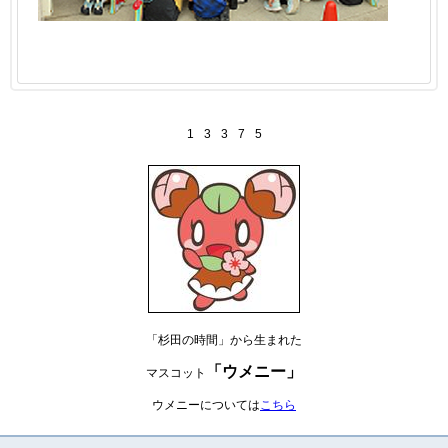
1
3
3
7
5
「杉田の時間」から生まれた
「ウメニー」
マスコット
ウメニーについては
こちら