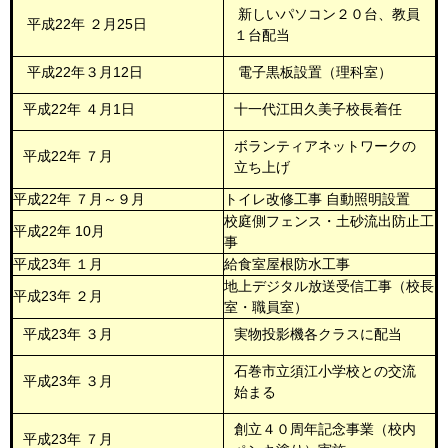
新しいパソコン２０台、教員
平成22年 ２月25日
１台配当
平成22年３月12日
電子黒板設置（理科室）
平成22年 ４月1日
十一代江田久美子校長着任
ボランティアネットワークの
平成22年 ７月
立ち上げ
平成22年 ７月～９月
トイレ改修工事 自動照明設置
校庭側フェンス・土砂流出防止工
平成22年 10月
事
平成23年 １月
給食室屋根防水工事
地上デジタル放送受信工事（校長
平成23年 ２月
室・職員室）
平成23年 ３月
実物投影機各クラスに配当
石巻市立須江小学校との交流
平成23年 ３月
始まる
創立４０周年記念事業（校内
平成23年 ７月