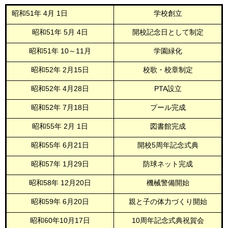
昭和51年
4月
1日
学校創立
昭和51年
5月
4日
開校記念日として制定
昭和51年 10～11月
学園緑化
昭和52年
2月15日
校歌・校章制定
昭和52年
4月28日
PTA設立
昭和52年
7月18日
プール完成
昭和55年
2月
1日
図書館完成
昭和55年
6月21日
開校5周年記念式典
昭和57年
1月29日
防球ネット完成
昭和58年
12月20日
機械警備開始
昭和59年
6月20日
親と子の体力づくり開始
昭和60年10月17日
10周年記念式典祝賀会