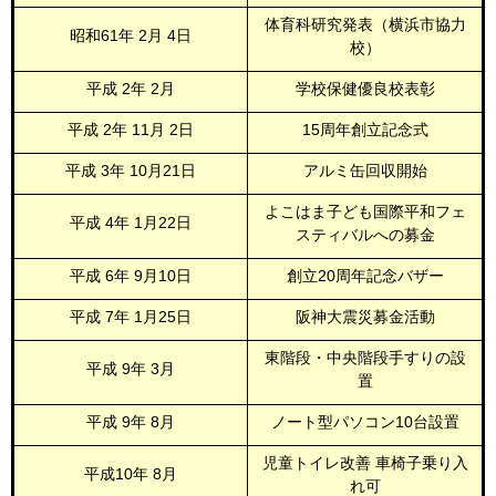
体育科研究発表（横浜市協力
昭和61年
2月
4日
校）
平成
2年
2月
学校保健優良校表彰
平成
2年 11月
2日
15周年創立記念式
平成
3年 10月21日
アルミ缶回収開始
よこはま子ども国際平和フェ
平成
4年
1月22日
スティバルへの募金
平成
6年
9月10日
創立20周年記念バザー
平成
7年
1月25日
阪神大震災募金活動
東階段・中央階段手すりの設
平成
9年
3月
置
平成
9年
8月
ノート型パソコン10台設置
児童トイレ改善 車椅子乗り入
平成10年
8月
れ可