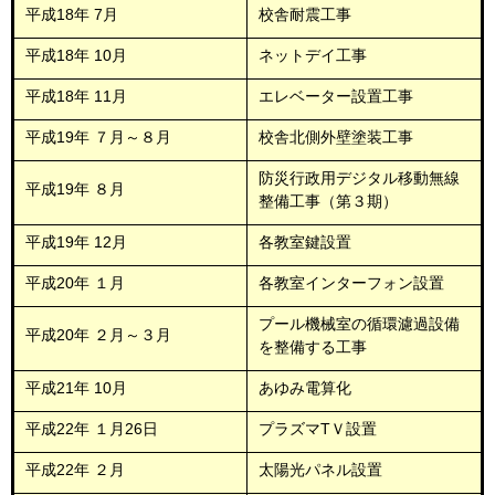
平成18年 7月
校舎耐震工事
平成18年 10月
ネットデイ工事
平成18年 11月
エレベーター設置工事
平成19年 ７月～８月
校舎北側外壁塗装工事
防災行政用デジタル移動無線
平成19年 ８月
整備工事（第３期）
平成19年 12月
各教室鍵設置
平成20年 １月
各教室インターフォン設置
プール機械室の循環濾過設備
平成20年 ２月～３月
を整備する工事
平成21年 10月
あゆみ電算化
平成22年 １月26日
プラズマTＶ設置
平成22年 ２月
太陽光パネル設置