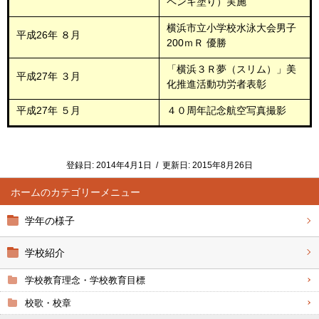
ペンキ塗り）実施
横浜市立小学校水泳大会男子
平成26年 ８月
200ｍＲ 優勝
「横浜３Ｒ夢（スリム）」美
平成27年 ３月
化推進活動功労者表彰
平成27年 ５月
４０周年記念航空写真撮影
登録日:
2014年4月1日
/
更新日:
2015年8月26日
ホーム
学年の様子
学校紹介
学校教育理念・学校教育目標
校歌・校章