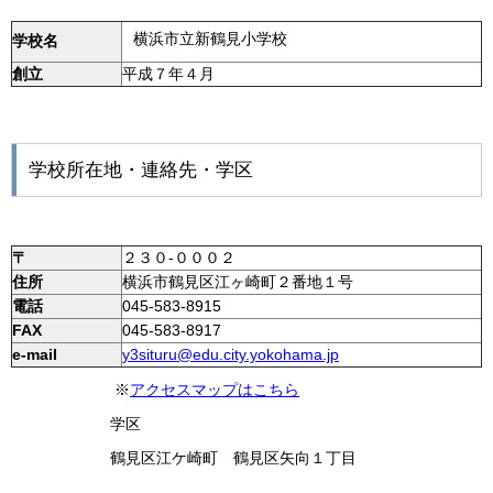
横浜市立新鶴見小学校
学校名
創立
平成７年４月
学校所在地・連絡先
・学区
〒
２３０-０００２
住所
横浜市鶴見区江ヶ崎町２番地１号
電話
045-583-8915
FAX
045-583-8917
e-mail
y3situru@edu.city.yokohama.jp
※
アクセスマップはこちら
学区
鶴見区江ケ崎町 鶴見区矢向１丁目