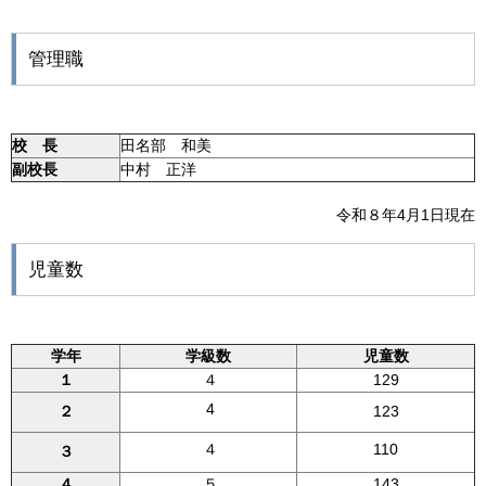
管理職
校 長
田名部 和美
副校長
中村 正洋
令和８年4月1日現在
児童数
学年
学級数
児童数
１
４
129
4
２
123
４
110
３
４
５
143