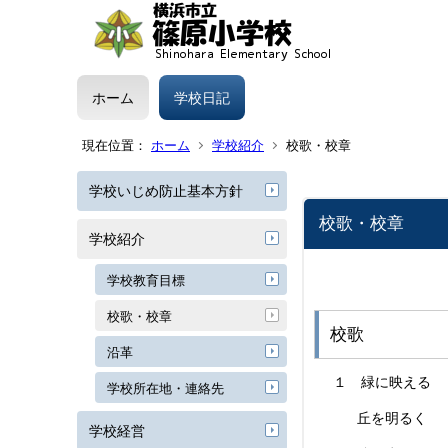
ホーム
学校日記
現在位置：
ホーム
学校紹介
校歌・校章
学校いじめ防止基本方針
校歌・校章
学校紹介
学校教育目標
校歌・校章
校歌
沿革
１ 緑に映える
学校所在地・連絡先
丘を明るく 
学校経営