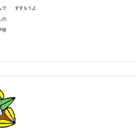
で すすもうよ
しの
学校