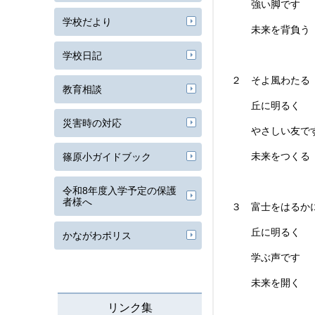
強い脚です 
学校だより
未来を背負う
学校日記
２ そよ風わた
教育相談
丘に明るく 
災害時の対応
やさしい友です
未来をつくる
篠原小ガイドブック
令和8年度入学予定の保護
者様へ
３ 富士をはるか
丘に明るく 
かながわポリス
学ぶ声です 
未来を開く
リンク集