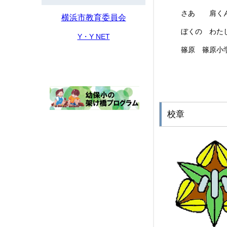
さあ 肩くん
横浜市教育委員会
ぼくの わた
Y・Y NET
篠原 篠原小
校章