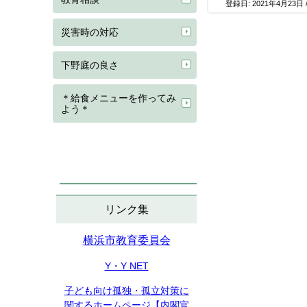
登録日:
2021年4月23日
災害時の対応
下野庭の良さ
＊給食メニューを作ってみ
よう＊
リンク集
横浜市教育委員会
Y・Y NET
子ども向け孤独・孤立対策に
関するホームページ【内閣官