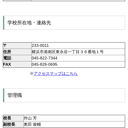
学校所在地・連絡先
〒
233-0011
住所
横浜市港南区東永谷一丁目３６番地１号
電話
045-822-7344
FAX
045-826-0695
※
アクセスマップはこちら
管理職
校長
外山 芳
副校長
奥田 俊輔