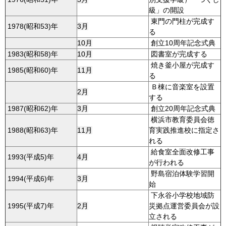
級」の開設
東門の門柱が完成す
1978(昭和53)年
3月
る
10月
創立10周年記念式典
1983(昭和58)年
10月
図書室が完成する
焼き釜小屋が完成す
1985(昭和60)年
11月
る
Ｂ棟に音楽室を設置
2月
する
1987(昭和62)年
3月
創立20周年記念式典
横浜市教育委員会徳
1988(昭和63)年
11月
育実践推進校に指定さ
れる
給食室全面改修工事
1993(平成5)年
4月
が行われる
野島宿泊体験学習開
1994(平成6)年
3月
始
下永谷小学校地域防
1995(平成7)年
2月
災拠点運営委員会が設
立される