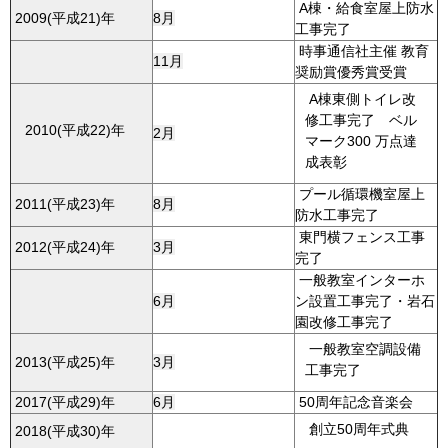
A棟・給食室屋上防水
2009(平成21)年
8月
工事完了
時事通信社主催 教育
11月
奨励賞優秀賞受賞
A棟東側トイレ改
修工事完了 ベル
2010(平成22)年
2月
マーク300 万点達
成表彰
プール循環機室屋上
2011(平成23)年
8月
防水工事完了
東門横フェンス工事
2012(平成24)年
3月
完了
一般教室インターホ
6月
ン設置工事完了・岩石
園改修工事完了
一般教室空調設備
2013(平成25)年
3月
工事完了
2017(平成29)年
6月
50周年記念音楽会
創立50周年式典
2018(平成30)年