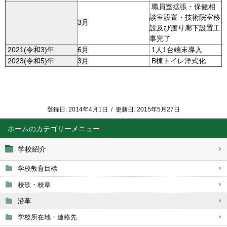
職員室拡張・保健相
談室設置・技術院室移
3月
設及び渡り廊下設置工
事完了
2021(令和3)年
6月
1人1台端末導入
2023(令和5)年
3月
B棟トイレ洋式化
登録日:
2014年4月1日
/
更新日:
2015年5月27日
ホーム
学校紹介
学校教育目標
校歌・校章
沿革
学校所在地・連絡先