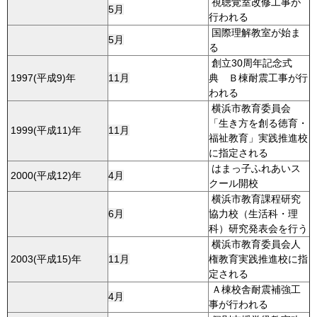
視聴覚室改修工事が
5月
行われる
国際理解教室が始ま
5月
る
創立30周年記念式
1997(平成9)年
11月
典 Ｂ棟耐震工事が行
われる
横浜市教育委員会
「生き方を創る徳育・
1999(平成11)年
11月
福祉教育」実践推進校
に指定される
はまっ子ふれあいス
2000(平成12)年
4月
クール開校
横浜市教育課程研究
6月
協力校（生活科・理
科）研究発表会を行う
横浜市教育委員会人
2003(平成15)年
11月
権教育実践推進校に指
定される
Ａ棟校舎耐震補強工
4月
事が行われる