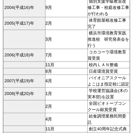
個別支援学級教室改
2004(平成16)年
9月
修工事・校庭改修工事
が行われる
体育館屋根改修工事
2005(平成17)年
2月
完了
横浜市環境教育実践
3月
推進校 研究発表会を
行う
コカコーラ環境教育
2006(平成18)年
7月
賞受賞
11月
校内ＬＡＮ整備
8月
日産環境賞受賞
パイオニアスクール
2007(平成19)年
4月
よこはま指定校に認定
学校運営協議会(木の
2008(平成20)年
1月
実本部)を設置
全国ビオトープコン
2月
クール銀賞受賞
給食調理業務民間委
4月
託
11月
創立40周年記念式典