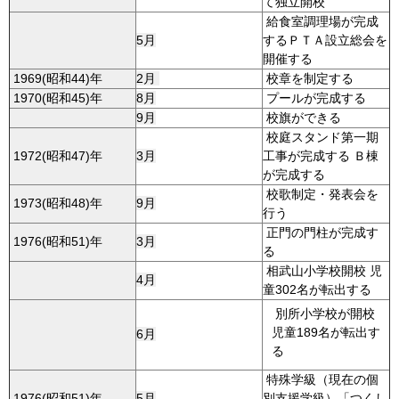
て独立開校
給食室調理場が完成
5月
するＰＴＡ設立総会を
開催する
1969(昭和44)年
2月
校章を制定する
1970(昭和45)年
8月
プールが完成する
9月
校旗ができる
校庭スタンド第一期
1972(昭和47)年
3月
工事が完成する Ｂ棟
が完成する
校歌制定・発表会を
1973(昭和48)年
9月
行う
正門の門柱が完成す
1976(昭和51)年
3月
る
相武山小学校開校 児
4月
童302名が転出する
別所小学校が開校
児童189名が転出す
6月
る
特殊学級（現在の個
1976(昭和51)年
5月
別支援学級）「つくし