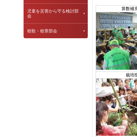
算数補
児童を災害から守る検討部
会
校歌・校章部会
栽培