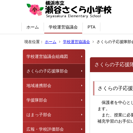
ホーム
学校運営協議会
PTA
現在位置：
ホーム
学校運営協議会
さくらの子応援隊部
学校運営協議会組織図
さくらの子応援
さくらの子応援隊部会
地域連携部会
さくらの子応援
学援隊部会
保護者を中心とし
ます。
はまっ子部会
また、授業に必要
補充学習のお手伝
広報・学校評価部会