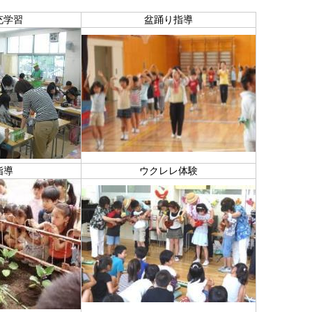
充学習
盆踊り指導
指導
ウクレレ体験