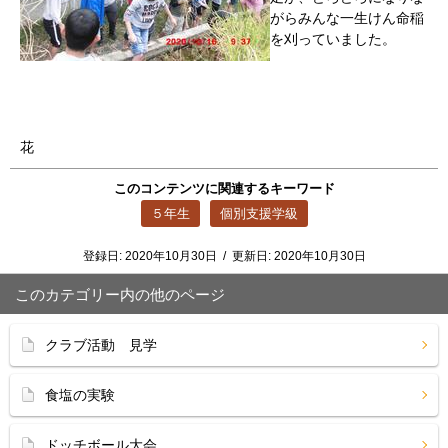
がらみんな一生けん命稲
を刈っていました。
花
このコンテンツに関連するキーワード
５年生
個別支援学級
登録日:
2020年10月30日
/
更新日:
2020年10月30日
このカテゴリー内の他のページ
クラブ活動 見学
食塩の実験
ドッチボール大会