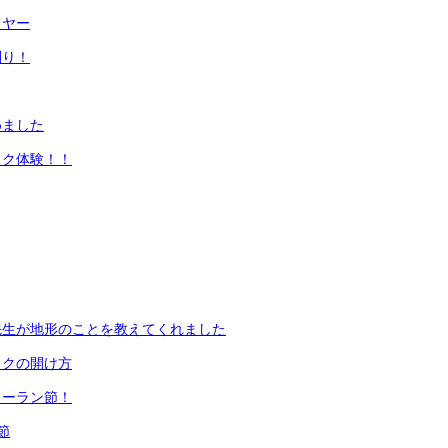
イヤー
刈り！
めました
ック体験！！
先生が地形のことを教えてくれました
ックの開け方
ソーラン節！
節