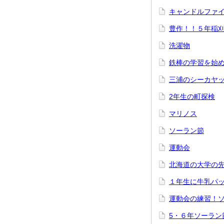
キャンドルファ
豊作！！５年稲
洗濯物
鉄棒の学習を始
三浦のシーカヤ
2年生の町探検
マリノス
ソーラン節
運動会
北海道の大学の
１年生に牛乳パ
運動会の練習！
5・６年ソーラン