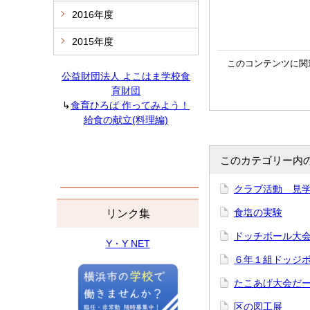
2016年度
2015年度
このコンテンツに関
公益財団法人 よこはま学校食
育財団
↳
食育ひろば 作ってみよう！
給食の献立(料理編)
このカテゴリー内
クラブ活動 見
食塩の実験
リンク集
ドッチボール大
Y・Y NET
６年１組ドッジ
たこあげ大会だ
区の図工展