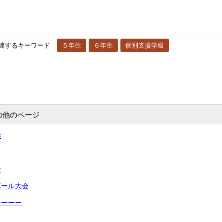
連するキーワード
５年生
６年生
個別支援学級
の他のページ
学
会
ボール大会
ーーーー