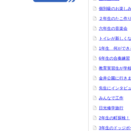
個別級のお楽し
２年生のたこ作
六年生の音楽会
トイレが新しく
1年生 何ができ
6年生の合奏練習
教育実習生が学
金井公園に行きま
先生にインタビ
みんなで工作
日光修学旅行
2年生の町探検！
3年生のドッジボ