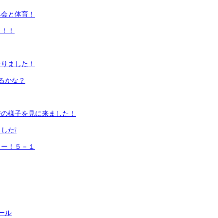
み会と体育！
り！！
なりました！
るかな？
校の様子を見に来ました！
した❕
ュー！５－１
ール