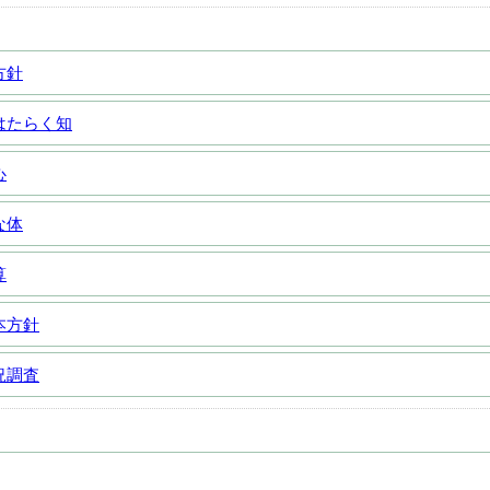
方針
はたらく知
心
な体
算
本方針
況調査