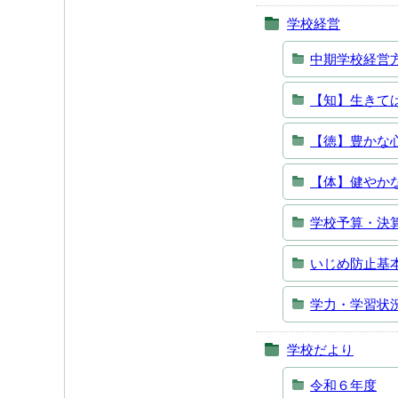
学校経営
中期学校経営
【知】生きて
【徳】豊かな
【体】健やか
学校予算・決
いじめ防止基
学力・学習状
学校だより
令和６年度