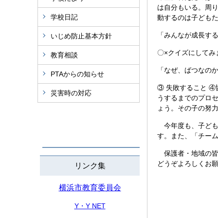
は自分もいる。周
学校日記
動するのは子どもた
「みんなが成長す
いじめ防止基本方針
〇×クイズにしてみ
教育相談
「なぜ、ばつなの
PTAからの知らせ
③ 失敗すること 
災害時の対応
うするまでのプロセ
ょう。その子の努
今年度も、子ども
す。また、「チー
保護者・地域の皆
どうぞ
リンク集
横浜市教育委員会
Y・Y NET
令和８年 ４