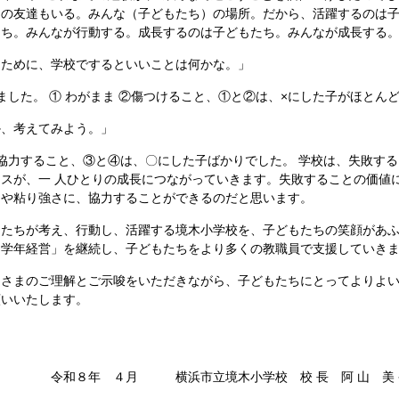
りの友達もいる。みんな（子どもたち）の場所。だから、活躍するのは
ち。みんなが行動する。成長するのは子どもたち。みんなが成長する。
るために、学校でするといいことは何かな。」
ました。 ① わがまま ②傷つけること、①と②は、×にした子がほとん
か、考えてみよう。」
④協力すること、③と④は、〇にした子ばかりでした。 学校は、失敗す
スが、一 人ひとりの成長につながっていきます。失敗することの価値
力や粘り強さに、協力することができるのだと思います。
たちが考え、行動し、活躍する境木小学校を、子どもたちの笑顔があふ
ム学年経営」を継続し、子どもたちをより多くの教職員で支援していき
さまのご理解とご示唆をいただきながら、子どもたちにとってよりよい
よろしくお願いいたします
月 横浜市立境木小学校 校 長 阿 山 美 