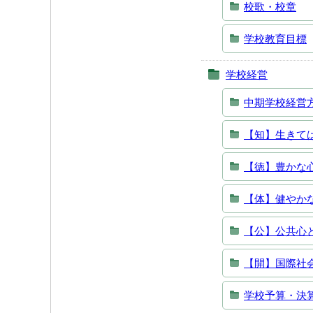
校歌・校章
学校教育目標
学校経営
中期学校経営
【知】生きて
【徳】豊かな
【体】健やか
【公】公共心
【開】国際社
学校予算・決