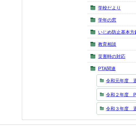
学校だより
学年の窓
いじめ防止基本方
教育相談
災害時の対応
PTA関連
令和元年度 
令和２年度 P
令和３年度 