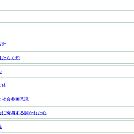
方針
はたらく知
心
な体
と社会参画意識
会に寄与する開かれた心
算