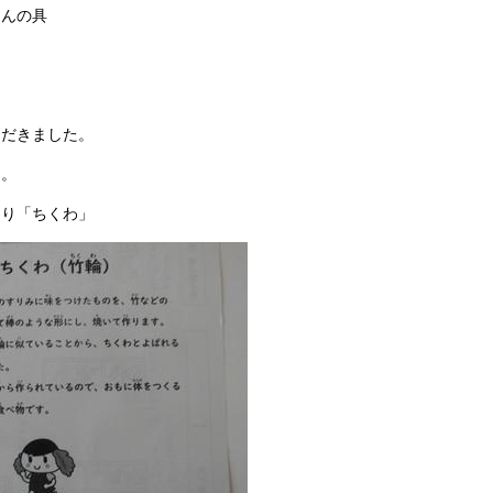
はんの具
ただきました。
た。
より「ちくわ」