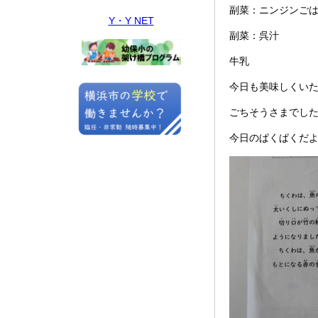
副菜：ニンジンご
Y・Y NET
副菜：呉汁
牛乳
今日も美味しくい
ごちそうさまでし
今日のぱくぱくだ