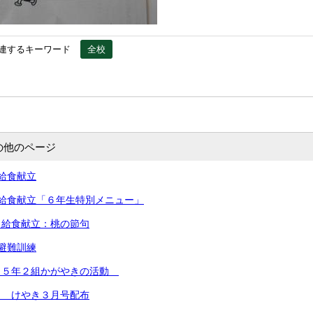
連するキーワード
全校
の他のページ
給食献立
給食献立「６年生特別メニュー」
 給食献立：桃の節句
避難訓練
 ５年２組かがやきの活動
） けやき３月号配布