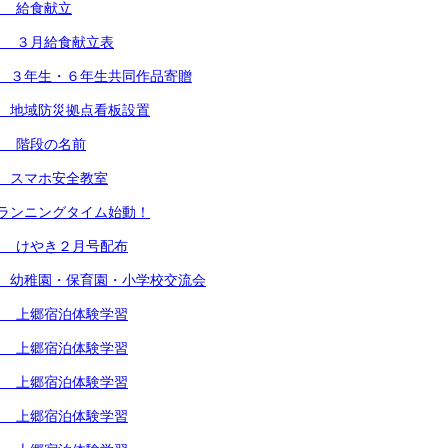
） 給食献立
） ３月給食献立表
 ３年生・６年生共同作品寄贈
 地域防災拠点看板設置
） 階段の名前
 スマホ安全教室
ランニングタイム始動！
） けやき２月号配布
 幼稚園・保育園・小学校交流会
） 上郷宿泊体験学習
） 上郷宿泊体験学習
） 上郷宿泊体験学習
） 上郷宿泊体験学習