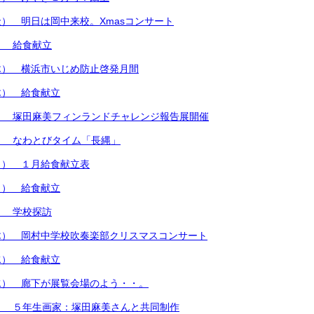
） 明日は岡中来校。Xmasコンサート
） 給食献立
木） 横浜市いじめ防止啓発月間
木） 給食献立
） 塚田麻美フィンランドチャレンジ報告展開催
） なわとびタイム「長縄」
月） １月給食献立表
月） 給食献立
） 学校探訪
木） 岡村中学校吹奏楽部クリスマスコンサート
水） 給食献立
水） 廊下が展覧会場のよう・・。
） ５年生画家：塚田麻美さんと共同制作