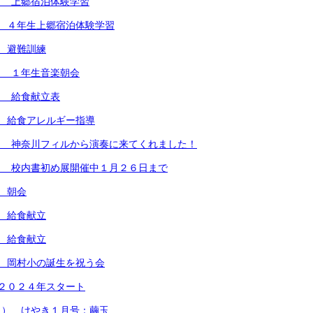
） 上郷宿泊体験学習
 ４年生上郷宿泊体験学習
 避難訓練
） １年生音楽朝会
） 給食献立表
 給食アレルギー指導
） 神奈川フィルから演奏に来てくれました！
） 校内書初め展開催中１月２６日まで
 朝会
 給食献立
 給食献立
 岡村小の誕生を祝う会
２０２４年スタート
月） けやき１月号：繭玉