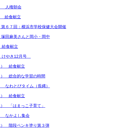
） 人権朝会
） 給食献立
 第６７回：横浜市学校保健大会開催
 塚田麻美さんと岡小・岡中
） 給食献立
） けやき12月号
火） 給食献立
月） 総合的な学習の時間
） なわとびタイム（長縄）
水） 給食献立
水） 「はまっこ子育て」
） なかよし集会
木） 階段ペンキ塗り第３弾