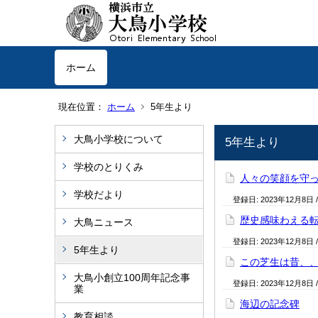
ホーム
現在位置：
ホーム
5年生より
大鳥小学校について
5年生より
学校のとりくみ
人々の笑顔を守
学校だより
登録日:
2023年12月8日
歴史感味わえる
大鳥ニュース
登録日:
2023年12月8日
5年生より
この芝生は昔、
大鳥小創立100周年記念事
登録日:
2023年12月8日
業
海辺の記念碑
教育相談