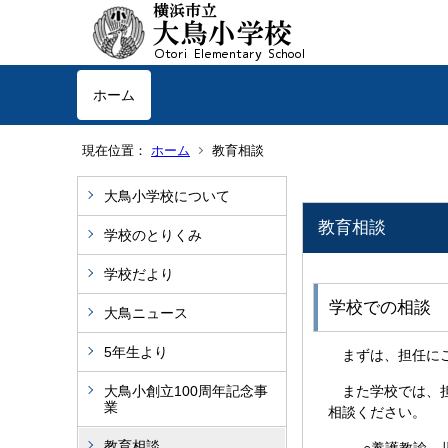
ホーム
現在位置：
ホーム
教育相談
大鳥小学校について
教育相談
学校のとりくみ
学校だより
学校での相談
大鳥ニュース
5年生より
まずは、担任にご
大鳥小創立100周年記念事
また学校では、担
業
相談ください。
教育相談