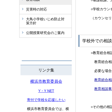
○養護教諭、
○学校カウン
災害時の対応
（カウンセリ
大鳥小学校いじめ防止対
策方針
公開授業研究会のご案内
学校外での相談
○教育総合相
教育総合相
リンク集
必要な場合
教育総合相
横浜市教育委員会
教育相談事
Y・Y NET
寄付で学校を応援したい
○その他の相
横浜市教育委員会では、横