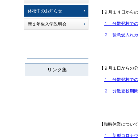
休校中のお知らせ
【９月１４日から
１ 分散登校での教
新１年生入学説明会
２ 緊急受入れカー
【９月１日からの
リンク集
１ 分散登校での教
２ 分散登校期間の
【臨時休業につい
１ 新型コロナウイ