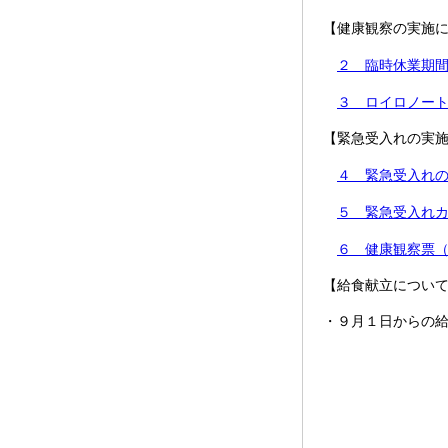
【健康観察の実施
２ 臨時休業期間中
３ ロイロノート・
【緊急受入れの実
４ 緊急受入れの実
５ 緊急受入れカード
６ 健康観察票（緊
【給食献立につい
・９月１日からの