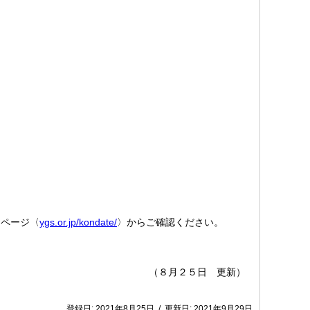
ムページ〈
ygs.or.jp/kondate/
〉からご確認ください。
（８月２５日 更新）
登録日:
2021年8月25日
/
更新日:
2021年9月29日