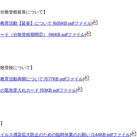
の分散登校延長について】
育活動【延長】について [605KB pdfファイル]
ド（分散登校期間②） [96KB pdfファイル]
分散登校について】
育活動再開について [577KB pdfファイル]
緊急受入れカード [93KB pdfファイル]
て】
ルス感染拡大防止のための臨時休業のお願い [144KB pdfファイル]