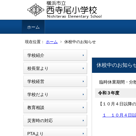
ホーム
現在位置：
ホーム
休校中のお知らせ
学校紹介
休校中のお知ら
校長室より
学校経営
臨時休業期間・分
令和３年度
学校だより
【１０月４日以降
教育相談
１ １０月４日以降
災害時の対応
PTAより