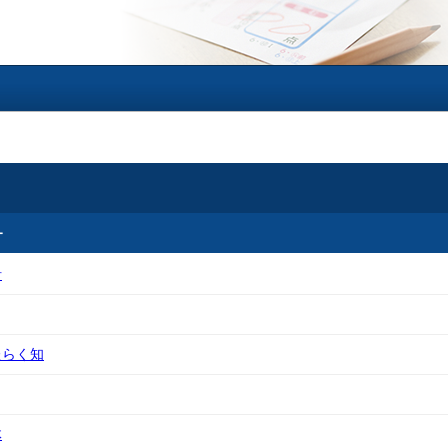
ー
針
たらく知
体