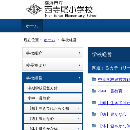
ホーム
現在位置：
ホーム
学校経営
学校紹介
学校経営
校長室より
関連するカテゴリ
学校経営
中期学校経営方
中期学校経営方針
小中一貫教育
小中一貫教育
【知】生きては
【知】生きてはたらく知
【徳】豊かな心
【徳】豊かな心
【体】健やかな
【体】健やかな体