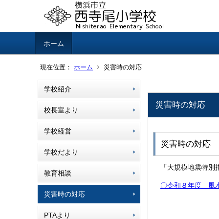
ホーム
現在位置：
ホーム
災害時の対応
学校紹介
災害時の対応
校長室より
学校経営
災害時の対応
学校だより
「大規模地震特別
教育相談
〇令和８年度 風水害
災害時の対応
PTAより