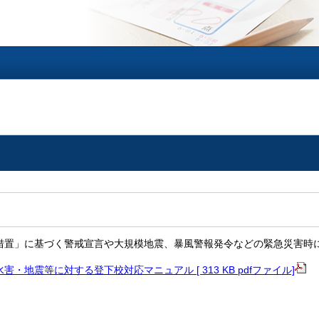
措置」に基づく警戒宣言や大規模地震、暴風警報発令などの緊急災害時
・地震等に対する登下校対応マニュアル [ 313 KB pdfファイル]