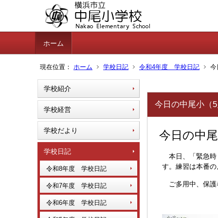
ホーム
現在位置：
ホーム
学校日記
令和4年度 学校日記
今
学校紹介
今日の中尾小（5
学校経営
学校だより
今日の中尾
学校日記
本日、「緊急時
す。練習は本番の
令和8年度 学校日記
ご多用中、保護
令和7年度 学校日記
令和6年度 学校日記