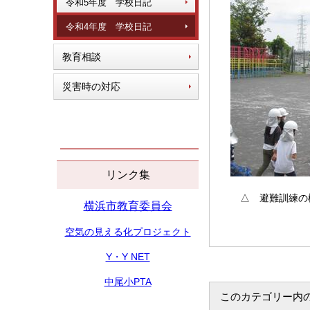
令和5年度 学校日記
令和4年度 学校日記
教育相談
災害時の対応
リンク集
△ 避難訓練の
横浜市教育委員会
空気の見える化プロジェクト
Y・Y NET
中尾小PTA
このカテゴリー内