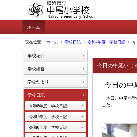
ホーム
現在位置：
ホーム
学校日記
令和4年度 学校日記
今
学校紹介
今日の中尾小（４
学校経営
学校だより
今日の中
学校日記
本日、中尾小学
した。
令和8年度 学校日記
令和7年度 学校日記
令和6年度 学校日記