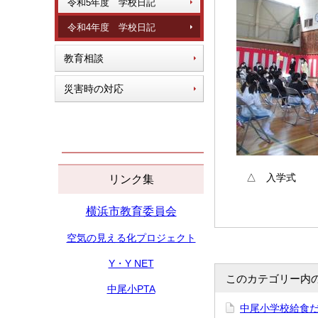
令和5年度 学校日記
令和4年度 学校日記
教育相談
災害時の対応
△ 入学式
リンク集
横浜市教育委員会
空気の見える化プロジェクト
Y・Y NET
このカテゴリー内
中尾小PTA
中尾小学校給食