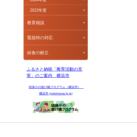
2023年度
教育相談
緊急時の対応
給食の献立
ふるさと納税「教育活動の充
実」のご案内 横浜市
幼保小の架け橋プログラム（横浜市）
横浜市 (yokohama.lg.jp)