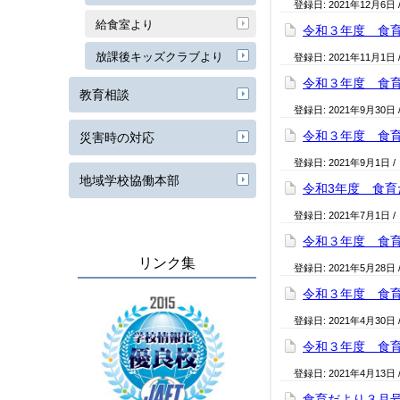
登録日:
2021年12月6日
給食室より
令和３年度 食育
放課後キッズクラブより
登録日:
2021年11月1日
令和３年度 食育
教育相談
登録日:
2021年9月30日
令和３年度 食
災害時の対応
登録日:
2021年9月1日
/
地域学校協働本部
令和3年度 食育
登録日:
2021年7月1日
/
令和３年度 食
リンク集
登録日:
2021年5月28日
令和３年度 食
登録日:
2021年4月30日
令和３年度 食
登録日:
2021年4月13日
食育だより３月