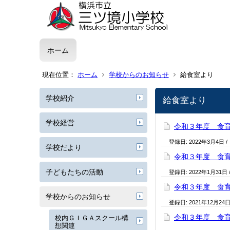
ホーム
現在位置：
ホーム
学校からのお知らせ
給食室より
学校紹介
給食室より
学校経営
令和３年度 食
登録日:
2022年3月4日
/
学校だより
令和３年度 食
子どもたちの活動
登録日:
2022年1月31日
令和３年度 食
学校からのお知らせ
登録日:
2021年12月24
令和３年度 食育
校内ＧＩＧＡスクール構
想関連