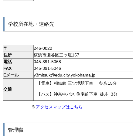
学校所在地・連絡先
〒
246-0022
住所
横浜市瀬谷区三ツ境157
電話
045-391-5068
FAX
045-391-5046
Eメール
y3mitsuk@edu.city.yokohama.jp
【電車】相鉄線 三ツ境駅下車 徒歩15分
交通
【バス】神奈中バス 住宅前下車 徒歩 3分
※
アクセスマップはこちら
管理職