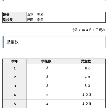
校長
山本 美和
副校長
坂田 泰美
令和８年４月１日現在
児童数
学年
学級数
児童数
3
１
８０
3
２
９０
３
８３
３
１０３
４
3
１０８
５
４