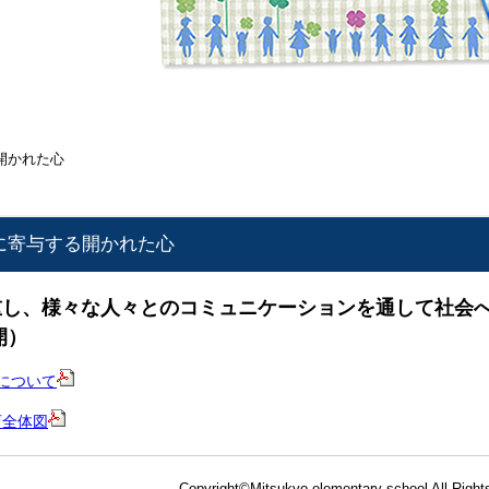
開かれた心
に寄与する開かれた心
重し、様々な人々とのコミュニケーションを通して社会
開）
について
育全体図
Copyright©Mitsukyo elementary school All Right