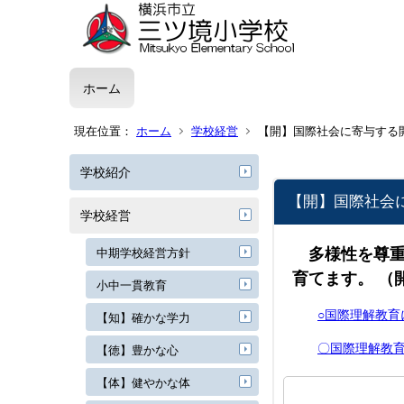
ホーム
現在位置：
ホーム
学校経営
【開】国際社会に寄与する
学校紹介
【開】国際社会
学校経営
多様性を尊
中期学校経営方針
育てます。 （
小中一貫教育
○国際理解教育
【知】確かな学力
〇国際理解教
【徳】豊かな心
【体】健やかな体