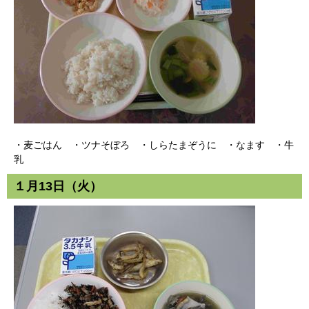
・麦ごはん ・ツナそぼろ ・しらたまぞうに ・なます ・牛
乳
１月13日（火）