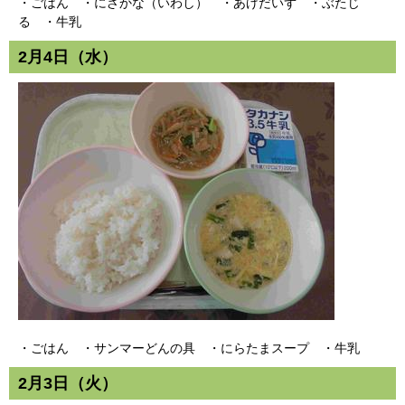
・ごはん ・にざかな（いわし） ・あげだいず ・ぶたじ
る ・牛乳
2月4日（水）
・ごはん ・サンマーどんの具 ・にらたまスープ ・牛乳
2月3日（火）