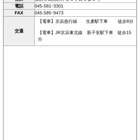
電話
045-581ｰ3301
FAX
045-585ｰ9473
【電車】京浜急行線 生麦駅下車 徒歩8分
交通
【電車】JR京浜東北線 新子安駅下車 徒歩15
分