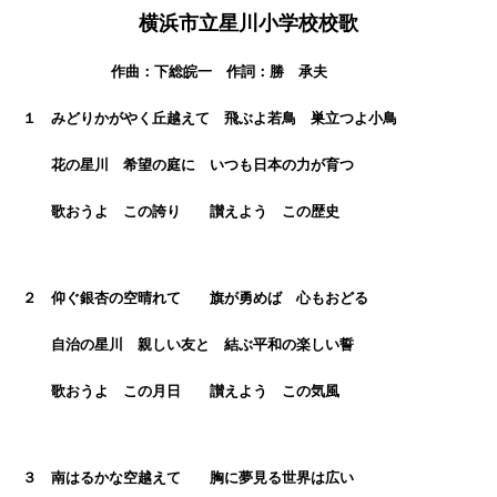
横浜市立星川小学校校歌
作曲：下総皖一 作詞：勝 承夫
１ みどりかがやく丘越えて 飛ぶよ若鳥 巣立つよ小鳥
花の星川 希望の庭に いつも日本の力が育つ
歌おうよ この誇り 讃えよう この歴史
２ 仰ぐ銀杏の空晴れて 旗が勇めば 心もおどる
自治の星川 親しい友と 結ぶ平和の楽しい誓
歌おうよ この月日 讃えよう この気風
３ 南はるかな空越えて 胸に夢見る世界は広い