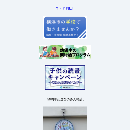
Y・Y NET
「50周年記念ひのみん時計」