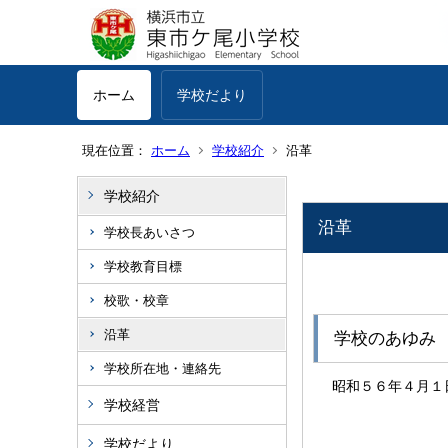
ホーム
学校だより
現在位置：
ホーム
学校紹介
沿革
学校紹介
沿革
学校長あいさつ
学校教育目標
校歌・校章
沿革
学校のあゆみ
学校所在地・連絡先
昭和５６年４月１
学校経営
学校だより