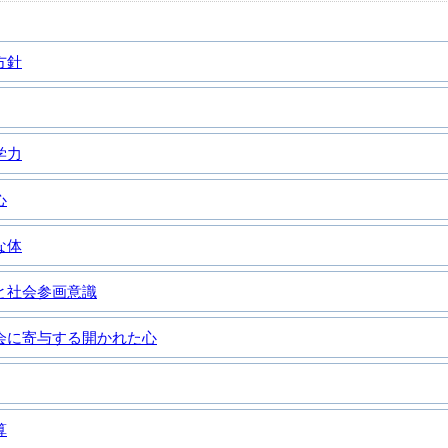
方針
学力
心
な体
と社会参画意識
会に寄与する開かれた心
算