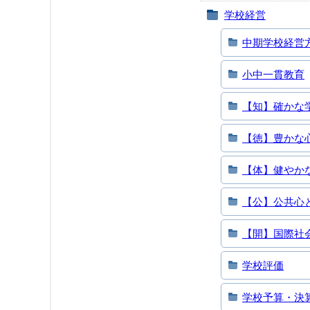
学校経営
中期学校経営
小中一貫教育
【知】確かな
【徳】豊かな
【体】健やか
【公】公共心
【開】国際社
学校評価
学校予算・決