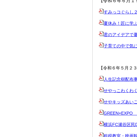
令和６年６月１
【
すみっコぐらし
夏休み！匠に学
君のアイデアで
子育ての中で気
【令和６年５月２
人生記念樹配布
せやっこわくわ
せやキッズあい
GREEN×EXP
横浜FC瀬谷区民D
租税教室・映画