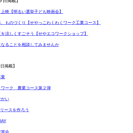
９日掲載
】
２上映【明るい選挙子ども映画会】
ぶ、ものづくり【せやっこわくわくワーク工業コース】
夏を涼しくすごそう【せやエコワークショップ】
になることを相談してみませんか
３日掲載】
事業
くワーク 農業コース第２弾
ごかい
O リースを作ろう
AY
観賞会