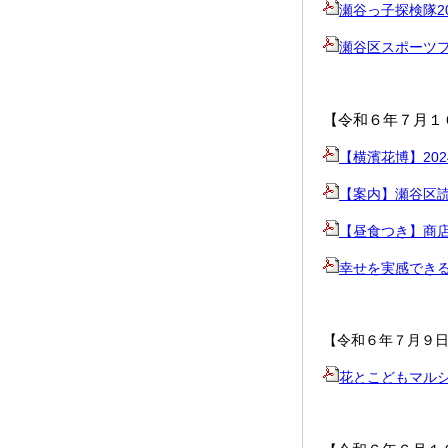
瀬谷っ子探検隊20
瀬谷区スポーツフ
【令和６年７月１
【横濱花博】20
【案内】瀬谷区
【昼食つき】商
幸せを実感でき
【令和６年７月９
花とこどもマル