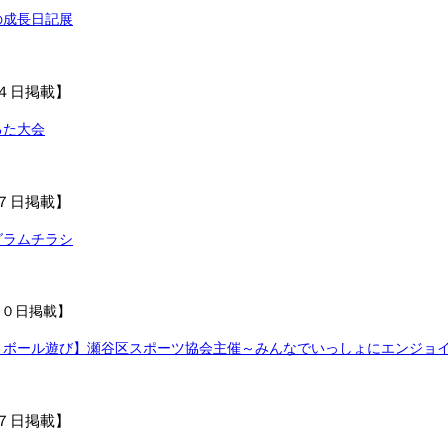
の成長日記展
４日掲載】
るた大会
７日掲載】
グラムチラシ
１０日掲載】
くボール遊び】瀬谷区スポーツ協会主催～みんなでいっしょにエンジョ
７日掲載】