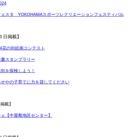
24
ェスタ YOKOHAMAスポーツレクリエーションフェスティバル
６日掲載】
24花の街絵画コンテスト
読書スタンプラリー
店街を探検しよう！
るせやの子育てに力を貸してください
日掲載】
シェ【中屋敷地区センター】