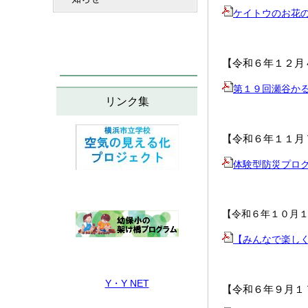
ケイトウのお花
【令和６年１２月
第１９回瀬谷か
リンク集
【令和６年１１月
体験型防災プロ
【令和６年１０月
【みんなで楽し
Y・Y NET
【令和６年９月１