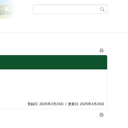
登録日:
2025年3月24日
/
更新日:
2025年3月24日