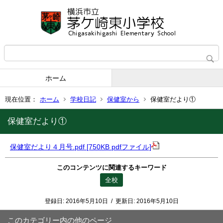
ホーム
現在位置：
ホーム
学校日記
保健室から
保健室だより①
保健室だより①
保健室だより４月号.pdf [750KB pdfファイル]
このコンテンツに関連するキーワード
全校
登録日:
2016年5月10日
/
更新日:
2016年5月10日
このカテゴリー内の他のページ