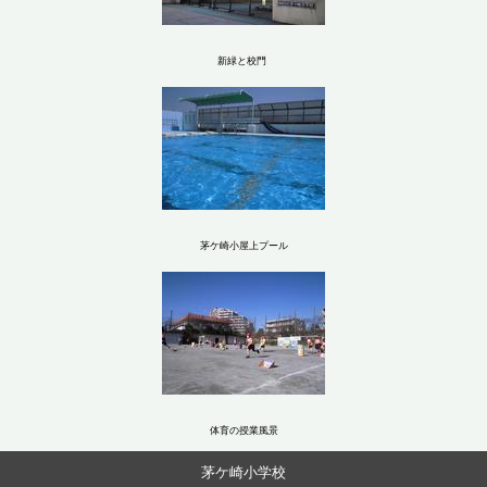
新緑と校門
茅ケ崎小屋上プール
体育の授業風景
茅ケ崎小学校