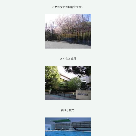
ミヤコタナゴ飼育中です。
さくらと遊具
新緑と校門