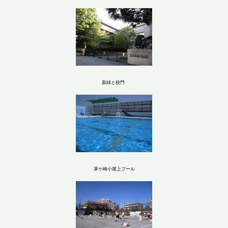
新緑と校門
茅ケ崎小屋上プール